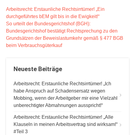
B
Arbeitsrecht: Erstaunliche Rechtsirrtümer! „Ein
durchgeführtes bEM gilt bis in die Ewigkeit!“
e
So urteilt der Bundesgerichtshof (BGH):
i
Bundesgerichtshof bestätigt Rechtsprechung zu den
t
Grundsätzen der Beweislastumkehr gemäß § 477 BGB
r
beim Verbrauchsgüterkauf
a
g
Neueste Beiträge
s
n
Arbeitsrecht: Erstaunliche Rechtsirrtümer! „Ich
a
habe Anspruch auf Schadensersatz wegen
v
Mobbing, wenn der Arbeitgeber mir eine Vielzahl
unberechtigter Abmahnungen ausspricht!“
i
g
Arbeitsrecht: Erstaunliche Rechtsirrtümer! „Alle
Klauseln in meinen Arbeitsvertrag sind wirksam!“
a
#Teil 3