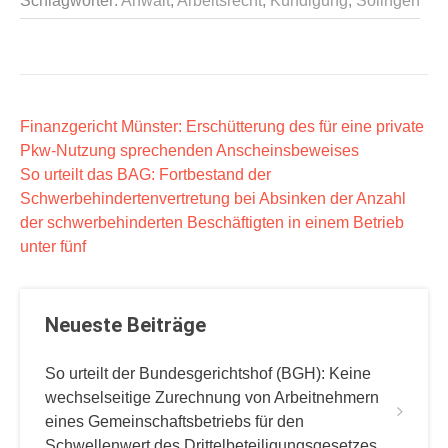
Schlagwörter:
Anwalt
,
Arbeitsrecht
,
Kündigung
,
Solingen
B
Finanzgericht Münster: Erschütterung des für eine private
Pkw-Nutzung sprechenden Anscheinsbeweises
e
So urteilt das BAG: Fortbestand der
i
Schwerbehindertenvertretung bei Absinken der Anzahl
t
der schwerbehinderten Beschäftigten in einem Betrieb
r
unter fünf
a
g
Neueste Beiträge
s
n
So urteilt der Bundesgerichtshof (BGH): Keine
a
wechselseitige Zurechnung von Arbeitnehmern
v
eines Gemeinschaftsbetriebs für den
Schwellenwert des Drittelbeteiligungsgesetzes