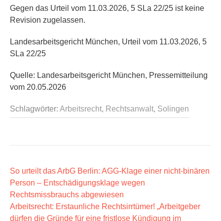
Gegen das Urteil vom 11.03.2026, 5 SLa 22/25 ist keine
Revision zugelassen.
Landesarbeitsgericht München, Urteil vom 11.03.2026, 5
SLa 22/25
Quelle: Landesarbeitsgericht München, Pressemitteilung
vom 20.05.2026
Schlagwörter:
Arbeitsrecht
,
Rechtsanwalt
,
Solingen
B
So urteilt das ArbG Berlin: AGG-Klage einer nicht-binären
Person – Entschädigungsklage wegen
e
Rechtsmissbrauchs abgewiesen
i
Arbeitsrecht: Erstaunliche Rechtsirrtümer! „Arbeitgeber
t
dürfen die Gründe für eine fristlose Kündigung im