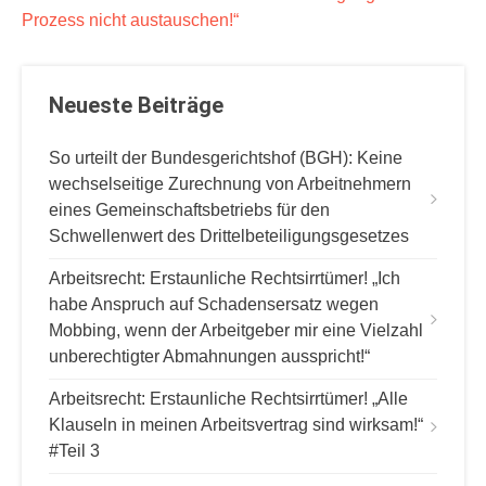
r
Prozess nicht austauschen!“
a
g
Neueste Beiträge
s
n
So urteilt der Bundesgerichtshof (BGH): Keine
a
wechselseitige Zurechnung von Arbeitnehmern
v
eines Gemeinschaftsbetriebs für den
Schwellenwert des Drittelbeteiligungsgesetzes
i
g
Arbeitsrecht: Erstaunliche Rechtsirrtümer! „Ich
habe Anspruch auf Schadensersatz wegen
a
Mobbing, wenn der Arbeitgeber mir eine Vielzahl
t
unberechtigter Abmahnungen ausspricht!“
i
Arbeitsrecht: Erstaunliche Rechtsirrtümer! „Alle
o
Klauseln in meinen Arbeitsvertrag sind wirksam!“
n
#Teil 3