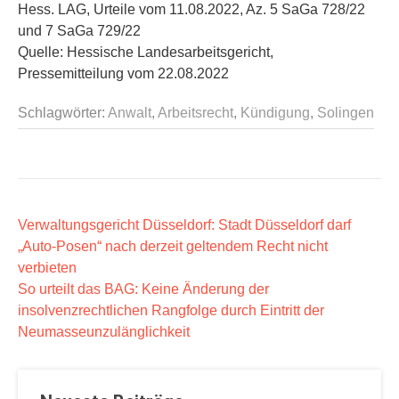
Hess. LAG, Urteile vom 11.08.2022, Az. 5 SaGa 728/22
und 7 SaGa 729/22
Quelle: Hessische Landesarbeitsgericht,
Pressemitteilung vom 22.08.2022
Schlagwörter:
Anwalt
,
Arbeitsrecht
,
Kündigung
,
Solingen
B
Verwaltungsgericht Düsseldorf: Stadt Düsseldorf darf
„Auto-Posen“ nach derzeit geltendem Recht nicht
e
verbieten
i
So urteilt das BAG: Keine Änderung der
t
insolvenzrechtlichen Rangfolge durch Eintritt der
r
Neumasseunzulänglichkeit
a
g