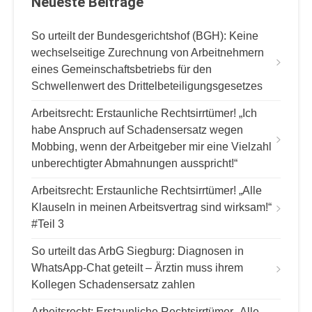
Neueste Beiträge
s
n
So urteilt der Bundesgerichtshof (BGH): Keine
a
wechselseitige Zurechnung von Arbeitnehmern
v
eines Gemeinschaftsbetriebs für den
Schwellenwert des Drittelbeteiligungsgesetzes
i
g
Arbeitsrecht: Erstaunliche Rechtsirrtümer! „Ich
habe Anspruch auf Schadensersatz wegen
a
Mobbing, wenn der Arbeitgeber mir eine Vielzahl
t
unberechtigter Abmahnungen ausspricht!“
i
Arbeitsrecht: Erstaunliche Rechtsirrtümer! „Alle
o
Klauseln in meinen Arbeitsvertrag sind wirksam!“
n
#Teil 3
So urteilt das ArbG Siegburg: Diagnosen in
WhatsApp-Chat geteilt – Ärztin muss ihrem
Kollegen Schadensersatz zahlen
Arbeitsrecht: Erstaunliche Rechtsirrtümer „Alle