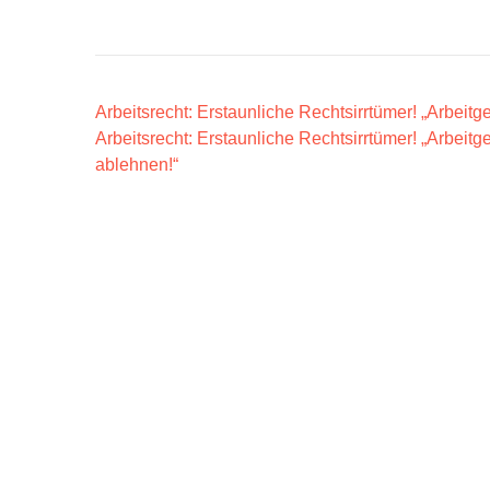
B
Arbeitsrecht: Erstaunliche Rechtsirrtümer! „Arbeitge
Arbeitsrecht: Erstaunliche Rechtsirrtümer! „Arbei
e
ablehnen!“
i
t
r
a
g
s
n
a
v
i