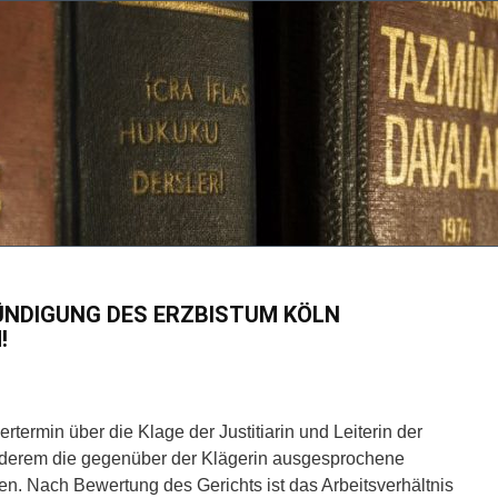
KÜNDIGUNG DES ERZBISTUM KÖLN
!
termin über die Klage der Justitiarin und Leiterin der
anderem die gegenüber der Klägerin ausgesprochene
n. Nach Bewertung des Gerichts ist das Arbeitsverhältnis