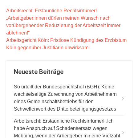
B
Arbeitsrecht: Erstaunliche Rechtsirrtümer!
„Arbeitgeber:innen dürfen meinen Wunsch nach
e
vorübergehender Reduzierung der Arbeitszeit immer
i
ablehnen!“
t
Arbeitsgericht Köln: Fristlose Kündigung des Erzbistum
r
Köln gegenüber Justitiarin unwirksam!
a
g
Neueste Beiträge
s
n
So urteilt der Bundesgerichtshof (BGH): Keine
a
wechselseitige Zurechnung von Arbeitnehmern
v
eines Gemeinschaftsbetriebs für den
Schwellenwert des Drittelbeteiligungsgesetzes
i
g
Arbeitsrecht: Erstaunliche Rechtsirrtümer! „Ich
habe Anspruch auf Schadensersatz wegen
a
Mobbing, wenn der Arbeitgeber mir eine Vielzahl