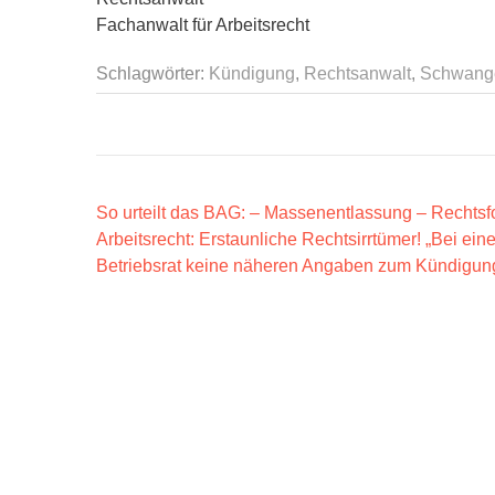
Fachanwalt für Arbeitsrecht
Schlagwörter:
Kündigung
,
Rechtsanwalt
,
Schwange
B
So urteilt das BAG: – Massenentlassung – Rechtsf
Arbeitsrecht: Erstaunliche Rechtsirrtümer! „Bei e
e
Betriebsrat keine näheren Angaben zum Kündigun
i
t
r
a
g
s
n